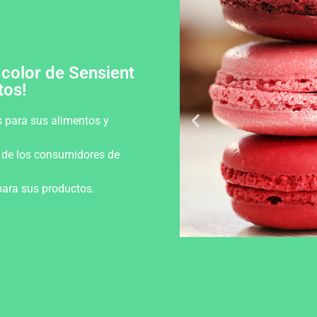
 color de Sensient
tos!
 para sus alimentos y
 de los consumidores de
para sus productos.