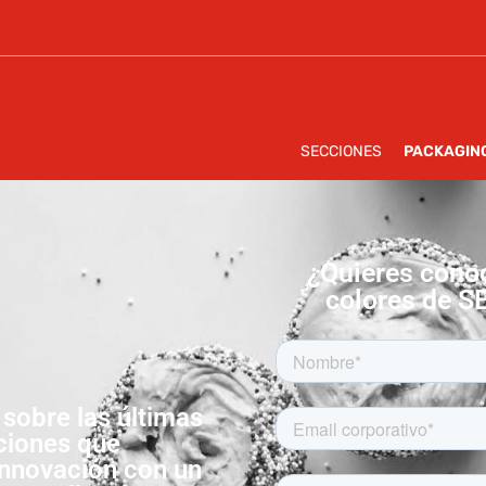
PACKAGING
SECCIONES
LANZAMIENTOS
N
SECCIONES
PACKAGIN
¿Quieres conoc
colores de 
 sobre las últimas
ciones que
innovación con un