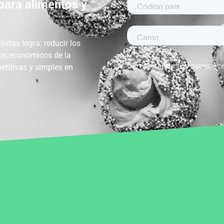
ara alimentos y
listas
logra:
reduc
ir
los
tos económicos de la
etitivas y simples en