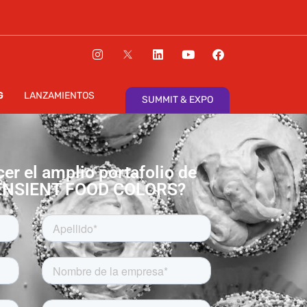
SUMMIT & EXPO
EWSLETTER
PLAY
G
LANZAMIENTOS
SUMMIT & EXPO
er el amplio portafolio de
SENSIENT FOOD COLORS?